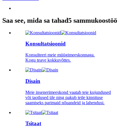
Saa see, mida sa tahad
5 sammu
koostöö
Konsultatsioonid
Konsulteeri meie müügimeeskonnaga.
Kogu teave kokkuvõttes.
Disain
Meie insenerimeeskond vaatab teie kujundused
või taotlused üle ning pakub teile kinnituse
saamiseks parimaid nõuandeid ja lahendusi.
Tsitaat