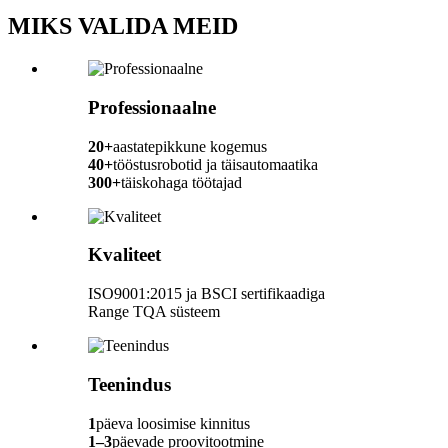
MIKS VALIDA MEID
Professionaalne
20+
aastatepikkune kogemus
40+
tööstusrobotid ja täisautomaatika
300+
täiskohaga töötajad
Kvaliteet
ISO9001:2015 ja BSCI sertifikaadiga
Range TQA süsteem
Teenindus
1
päeva loosimise kinnitus
1–3
päevade proovitootmine