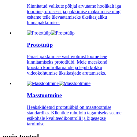
Kinnitatud valikute põhjal arvutame hoolikalt iga
tooraine, protsessi ja pakkimise maksumuse ning
esitame teile ülevaatamiseks üksikasjaliku
hinnapakkumise.
Prototüüp
Pärast pakkumise vastuvõtmist loome teie
kinnitamiseks prototüübi. Meie meeskond
koostab kontrollaruande ja lepib kokku
videokohtumise üksikasjade arutamiseks.
Masstootmine
Heakskiidetud prototüübid on masstootmise
standardiks. Klientide rahulolu tagamiseks seame
esikohale kvaliteedikontrolli ja õigeaegse
tarnimise.
meie tooted