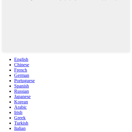
English
Chinese
French
German
Portuguese
Spanish
Russian
Japanese
Korean
Arabic
Irish
Greek
Turkish
Italian