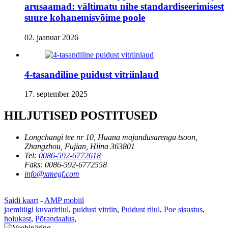
arusaamad: vältimatu nihe standardiseerimisest
suure kohanemisvõime poole
02. jaanuar 2026
4-tasandiline puidust vitriinlaud
17. september 2025
HILJUTISED POSTITUSED
Longchangi tee nr 10, Huana majandusarengu tsoon,
Zhangzhou, Fujian, Hiina 363801
Tel:
0086-592-6772618
Faks:
0086-592-6772558
info@xmegf.com
Saidi kaart
-
AMP mobiil
jaemüügi kuvaririiul
,
puidust vitriin
,
Puidust riiul
,
Poe sisustus
,
hoiukast
,
Põrandaalus
,