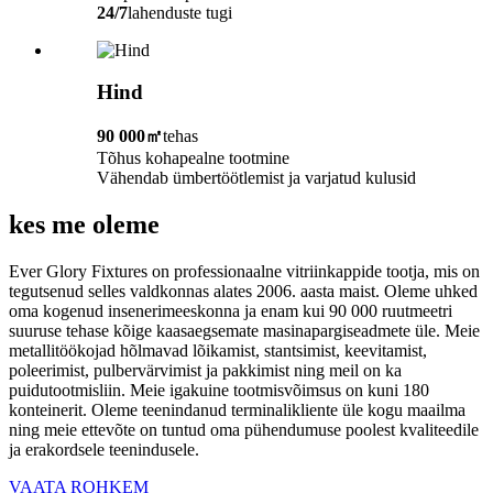
24/7
lahenduste tugi
Hind
90 000㎡
tehas
Tõhus kohapealne tootmine
Vähendab ümbertöötlemist ja varjatud kulusid
kes me oleme
Ever Glory Fixtures on professionaalne vitriinkappide tootja, mis on
tegutsenud selles valdkonnas alates 2006. aasta maist. Oleme uhked
oma kogenud insenerimeeskonna ja enam kui 90 000 ruutmeetri
suuruse tehase kõige kaasaegsemate masinapargiseadmete üle. Meie
metallitöökojad hõlmavad lõikamist, stantsimist, keevitamist,
poleerimist, pulbervärvimist ja pakkimist ning meil on ka
puidutootmisliin. Meie igakuine tootmisvõimsus on kuni 180
konteinerit. Oleme teenindanud terminalikliente üle kogu maailma
ning meie ettevõte on tuntud oma pühendumuse poolest kvaliteedile
ja erakordsele teenindusele.
VAATA ROHKEM