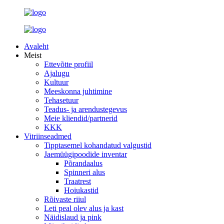
Avaleht
Meist
Ettevõtte profiil
Ajalugu
Kultuur
Meeskonna juhtimine
Tehasetuur
Teadus- ja arendustegevus
Meie kliendid/partnerid
KKK
Vitriinseadmed
Tipptasemel kohandatud valgustid
Jaemüügipoodide inventar
Põrandaalus
Spinneri alus
Traatrest
Hoiukastid
Rõivaste riiul
Leti peal olev alus ja kast
Näidislaud ja pink