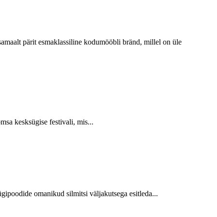
amaalt pärit esmaklassiline kodumööbli bränd, millel on üle
msa kesksügise festivali, mis...
gipoodide omanikud silmitsi väljakutsega esitleda...