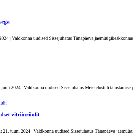
sega
 2024 | Valdkonna uudised Sissejuhatus Tänapäeva jaemüügikeskkonnas e
. juuli 2024 | Valdkonna uudised Sissejuhatus Meie elustiili täiustamise pü
t vitriinriiulit
t 21. juuni 2024 | Valdkonna uudised Sissejuhatus Tänapäeva jaemüügikes