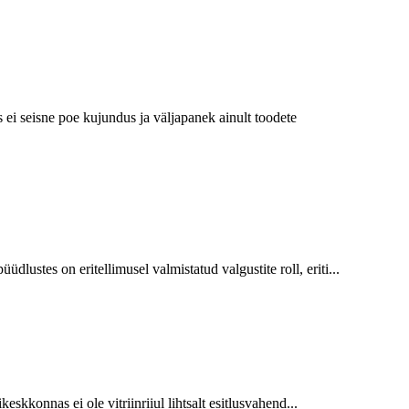
i seisne poe kujundus ja väljapanek ainult toodete
üdlustes on eritellimusel valmistatud valgustite roll, eriti...
kkonnas ei ole vitriinriiul lihtsalt esitlusvahend...