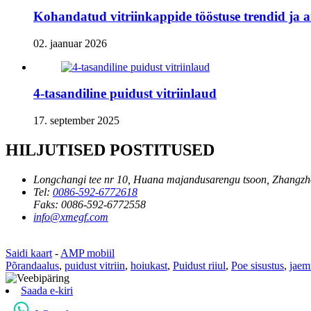
Kohandatud vitriinkappide tööstuse trendid ja 
02. jaanuar 2026
4-tasandiline puidust vitriinlaud
17. september 2025
HILJUTISED POSTITUSED
Longchangi tee nr 10, Huana majandusarengu tsoon, Zhangzh
Tel:
0086-592-6772618
Faks:
0086-592-6772558
info@xmegf.com
Saidi kaart
-
AMP mobiil
Põrandaalus
,
puidust vitriin
,
hoiukast
,
Puidust riiul
,
Poe sisustus
,
jaem
Saada e-kiri