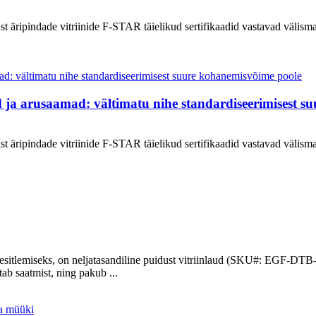
 äripindade vitriinide F-STAR täielikud sertifikaadid vastavad välismai
d ja arusaamad: vältimatu nihe standardiseerimisest 
 äripindade vitriinide F-STAR täielikud sertifikaadid vastavad välismai
ete esitlemiseks, on neljatasandiline puidust vitriinlaud (SKU#: EGF-DT
b saatmist, ning pakub ...