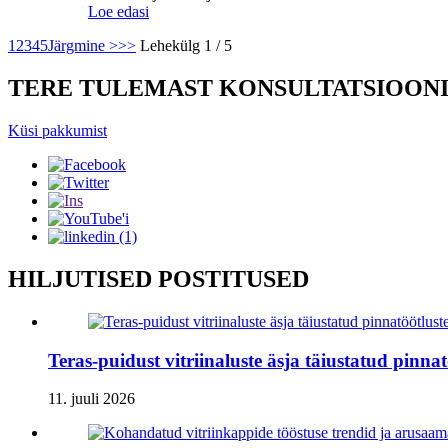
Loe edasi
1
2
3
4
5
Järgmine >
>>
Lehekülg 1 / 5
TERE TULEMAST KONSULTATSIOON
Küsi pakkumist
HILJUTISED POSTITUSED
Teras-puidust vitriinaluste äsja täiustatud pinna
11. juuli 2026