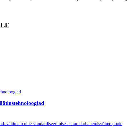
ILE
töötlustehnoloogiad