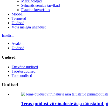
Märgihoidjad
Seinasüsteemide tarvikud
Plaatide kuvarialus
Mööbel
Teenused
Uudised
Võta meiega ühendust
English
Avaleht
Uudised
Uudised
Ettevõtte uudised
Tööstusuudised
Tooteuudised
Uudised
Teras-puidust vitriinaluste äsja täiustatud 