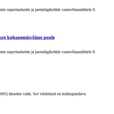
ste supermarketite ja jaemüügikettide vastuvõtuaudititele 9.
suure kohanemisvõime poole
ste supermarketite ja jaemüügikettide vastuvõtuaudititele 9.
B-005) ideaalne valik. See vitriinlaud on kokkupandava