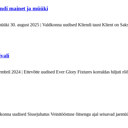
ndi mainet ja müüki
üüki 30. august 2025 | Valdkonna uudised Kliendi taust Klient on Saks
vali
embril 2024 | Ettevõtte uudised Ever Glory Fixtures korraldas hiljuti rõõ
dkonna uudised Sissejuhatus Veinitööstuse õitsengu ajal seisavad jaemüü