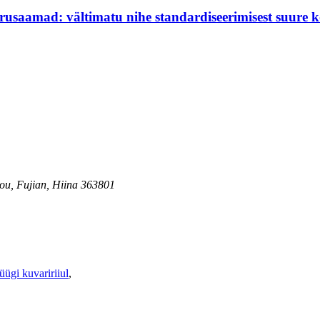
arusaamad: vältimatu nihe standardiseerimisest suure
ou, Fujian, Hiina 363801
üügi kuvaririiul
,