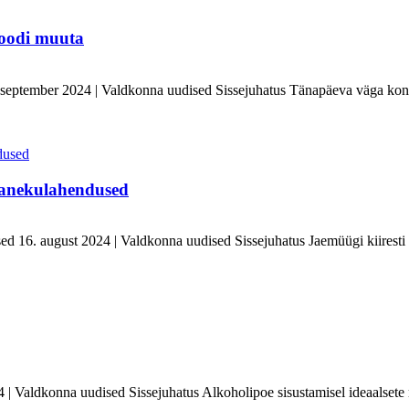
poodi muuta
 september 2024 | Valdkonna uudised Sissejuhatus Tänapäeva väga konk
panekulahendused
d 16. august 2024 | Valdkonna uudised Sissejuhatus Jaemüügi kiiresti 
 | Valdkonna uudised Sissejuhatus Alkoholipoe sisustamisel ideaalsete r