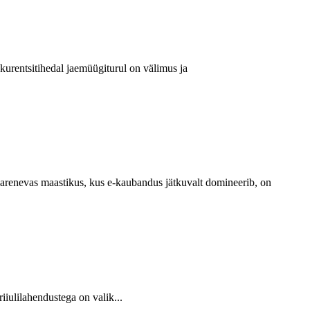
urentsitihedal jaemüügiturul on välimus ja
arenevas maastikus, kus e-kaubandus jätkuvalt domineerib, on
iiulilahendustega on valik...