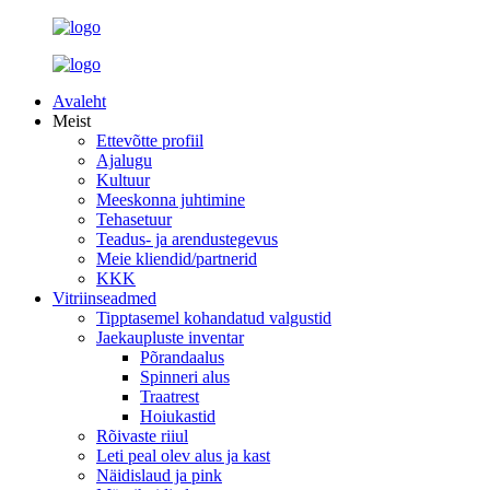
Avaleht
Meist
Ettevõtte profiil
Ajalugu
Kultuur
Meeskonna juhtimine
Tehasetuur
Teadus- ja arendustegevus
Meie kliendid/partnerid
KKK
Vitriinseadmed
Tipptasemel kohandatud valgustid
Jaekaupluste inventar
Põrandaalus
Spinneri alus
Traatrest
Hoiukastid
Rõivaste riiul
Leti peal olev alus ja kast
Näidislaud ja pink